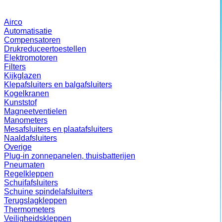
Airco
Automatisatie
Compensatoren
Drukreduceertoestellen
Elektromotoren
Filters
Kijkglazen
Klepafsluiters en balgafsluiters
Kogelkranen
Kunststof
Magneetventielen
Manometers
Mesafsluiters en plaatafsluiters
Naaldafsluiters
Overige
Plug-in zonnepanelen, thuisbatterijen
Pneumaten
Regelkleppen
Schuifafsluiters
Schuine spindelafsluiters
Terugslagkleppen
Thermometers
Veiligheidskleppen