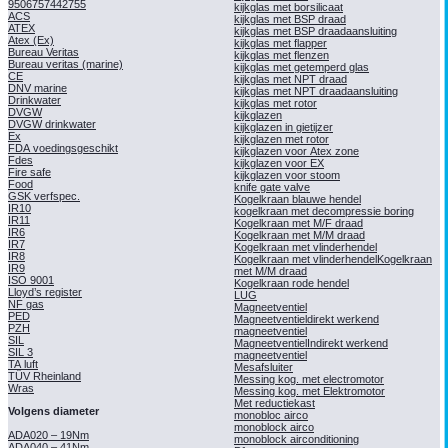
9506757442755
kijkglas met borsilicaat
ACS
kijkglas met BSP draad
ATEX
kijkglas met BSP draadaansluiting
Atex (Ex)
kijkglas met flapper
Bureau Veritas
kijkglas met flenzen
Bureau veritas (marine)
kijkglas met getemperd glas
CE
kijkglas met NPT draad
DNV marine
kijkglas met NPT draadaansluiting
Drinkwater
kijkglas met rotor
DVGW
kijkglazen
DVGW drinkwater
kijkglazen in gietijzer
Ex
kijkglazen met rotor
FDA voedingsgeschikt
kijkglazen voor Atex zone
Fdes
kijkglazen voor EX
Fire safe
kijkglazen voor stoom
Food
knife gate valve
GSK verfspec.
Kogelkraan blauwe hendel
IR10
kogelkraan met decompressie boring
IR11
Kogelkraan met M/F draad
IR6
Kogelkraan met M/M draad
IR7
Kogelkraan met vlinderhendel
IR8
Kogelkraan met vlinderhendelKogelkraan
IR9
met M/M draad
ISO 9001
Kogelkraan rode hendel
Lloyd’s register
LUG
NF gas
Magneetventiel
PED
Magneetventieldirekt werkend
PZH
magneetventiel
SIL
MagneetventielIndirekt werkend
SIL 3
magneetventiel
TA luft
Mesafsluiter
TÜV Rheinland
Messing kog. met electromotor
Wras
Messing kog. met Elektromotor
Met reductiekast
Volgens diameter
monobloc airco
monoblock airco
ADA020 – 19Nm
monoblock airconditioning
ADA040 – 41Nm