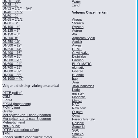
DN20 – 3/4″
Water
DN25 – 1″
zand
DN32 – 1″1/4 = 5/4″
DN40 – 1″1/2
Volgens Onze merken
DN50 – 2″
DN65 – 2″1/2
Airaga
DN80 – 3″
Sferaco
DN100 – 4″
Syveco
DN125 – 5″
Actreg
DN150 – 6″
Afa
DN200 -8″
Aquaram Spain
DN250 -10″
Axelair
DN300 – 12″
Ayvas
DN350 – 14″
CEME
DN400 – 16″
Cowinvalve
DN450 – 18″
Distrilabo
DN500 – 20″
Eayuan
DN600 – 24″
EL-O-MATIC
DN700 – 28″
elomatic
DN800 – 32″
Goetze
DN900 – 36″
Huande
DN1000 – 40″
Itap
Jiwa
Volgens dichting- zittingsmateriaal
Jiwa industries
Kede
PTFE (teflon)
marstek
CSM
Modentic
EPDM
Monva
EPDM (hoge temp)
NAC
FKM (viton)
New flow
Graffiet
O-gate
Met splitter van 1 naar 2 poorten
Omal
Met splitter van 1 naar 3 poorten
Paracchini Italy
Metaaldichtend
Reliable
NBR (buna)
Sectoriel
RTFE (versterkte teflon)
SGCI
TFM
Shacko
Zonder splitter voor digitale meter
Sinpro