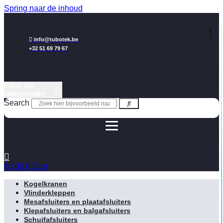
Spring naar de inhoud
info@tubotek.be
+32 51 69 79 67
Bekijk alle
categorieën
Search
€
0,00
0
Cart
Kogelkranen
Vlinderkleppen
Mesafsluiters en plaatafsluiters
Klepafsluiters en balgafsluiters
Schuifafsluiters