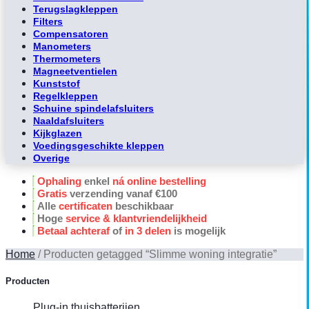
Terugslagkleppen
Filters
Compensatoren
Manometers
Thermometers
Magneetventielen
Kunststof
Regelkleppen
Schuine spindelafsluiters
Naaldafsluiters
Kijkglazen
Voedingsgeschikte kleppen
Overige
Ophaling
enkel
ná online bestelling
Gratis
verzending vanaf €100
Alle
certificaten
beschikbaar
Hoge
service & klantvriendelijkheid
Betaal achteraf
of
in 3 delen
is mogelijk
Home
/
Producten getagged “Slimme woning integratie”
Producten
Plug-in thuisbatterijen