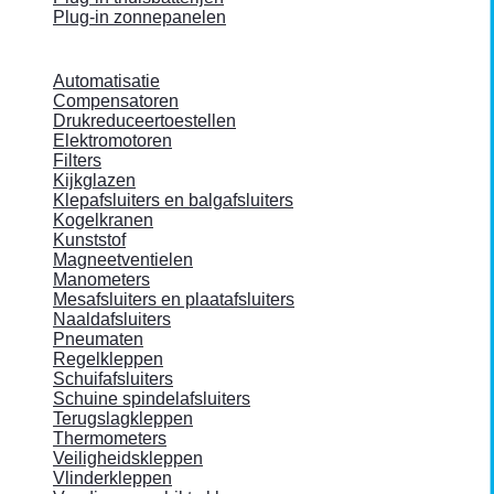
Plug-in zonnepanelen
Automatisatie
Compensatoren
Drukreduceertoestellen
Elektromotoren
Filters
Kijkglazen
Klepafsluiters en balgafsluiters
Kogelkranen
Kunststof
Magneetventielen
Manometers
Mesafsluiters en plaatafsluiters
Naaldafsluiters
Pneumaten
Regelkleppen
Schuifafsluiters
Schuine spindelafsluiters
Terugslagkleppen
Thermometers
Veiligheidskleppen
Vlinderkleppen