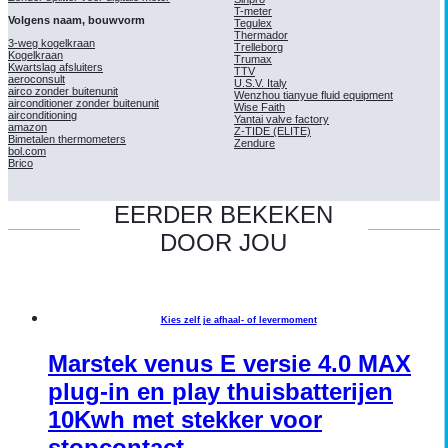
T-meter
Volgens naam, bouwvorm
Tegulex
Thermador
3-weg kogelkraan
Trelleborg
Kogelkraan
Trumax
Kwartslag afsluiters
TTV
aeroconsult
U.S.V. Italy
airco zonder buitenunit
Wenzhou tianyue fluid equipment
airconditioner zonder buitenunit
Wise Faith
airconditioning
Yantai valve factory
amazon
Z-TIDE (ELITE)
Bimetalen thermometers
Zendure
bol.com
Brico
EERDER BEKEKEN
DOOR JOU
Kies zelf je afhaal- of levermoment
Marstek venus E versie 4.0 MAX
plug-in en play thuisbatterijen
10Kwh met stekker voor
stopcontact