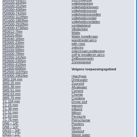
PD0150-183Nm
veiligheidsklep
PD0200-251Nm
veiligheidskleppen
PD0350-436Nm
veiligheidstoestel
PD0600-741Nm
veiligheidstoestellen
PD0950-1124Nm
veiligheidsventiel
PD1600-1883Nm
veiligheidsventielen
PD2500-2918Nm
ventilatieland
PD4000-4736Nm
Vlinderklep
PE0012-7Nm
Wafer
PE0025-8Nm
Wafer kogelkraan
PE0040-16Nm
wandmodel airco
PE0065-23Nm
with rotor
PE0100-36Nm
zelectro
PE0150-59Nm
zelectroairconditioning
PE0200-78Nm
zelf te installeren airco
PE0350-141Nm
Zelfbouwmarkt
PE0600-235Nm
Zonnepaneel
PE0950-410Nm
PE1600-658Nm
Volgens toepassingsgebied
PE2500-1187Nm
PE4000-1961Nm
(Aard)gas
SMS 104 mm
Drinkwater
SMS 25 mm
Zuurstof
SMS 38 mm
Afvalwater
SMS 51 mm
Cement
SMS 63 mm
Chemie
SMS 76 mm
Condens
TC 104 mm
Droge stof
TC 25 mm
gassen
TC 38 mm
Influent
TC 51 mm
Mijnen
TC 63 mm
Perslucht
TC 76 mm
Petrochemie
DN6 – 1/8″
Poeders
DN8 – 1/4″
Stoom
DN10 – 3/8″
Vloeistof
DN15 – 1/2″
Waste water