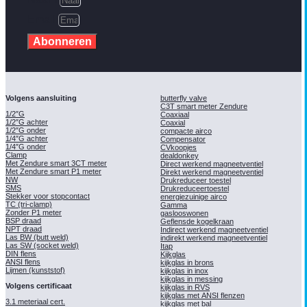
Email
Abonneren
Volgens aansluiting
butterfly valve
C3T smart meter Zendure
1/2″G
Coaxiaal
1/2″G achter
Coaxial
1/2″G onder
compacte airco
1/4″G achter
Compensator
1/4″G onder
CVkoopjes
Clamp
dealdonkey
Met Zendure smart 3CT meter
Direct werkend magneetventiel
Met Zendure smart P1 meter
Direkt werkend magneetventiel
NW
Drukreduceer toestel
SMS
Drukreduceertoestel
Stekker voor stopcontact
energiezuinige airco
TC (tri-clamp)
Gamma
Zonder P1 meter
gaslooswonen
BSP draad
Geflensde kogelkraan
NPT draad
Indirect werkend magneetventiel
Las BW (butt weld)
indirekt werkend magneetventiel
Las SW (socket weld)
Itap
DIN flens
Kijkglas
ANSI flens
kijkglas in brons
Lijmen (kunststof)
kijkglas in inox
kijkglas in messing
Volgens certificaat
kijkglas in RVS
kijkglas met ANSI flenzen
3.1 meteriaal cert.
kijkglas met bal