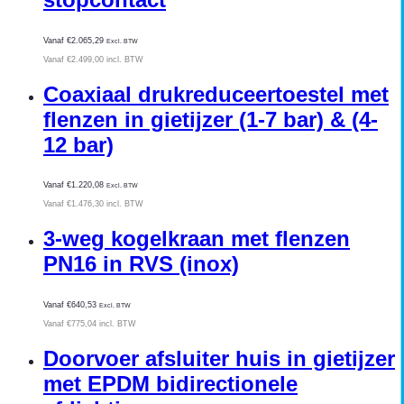
Vanaf
€
2.065,29
Excl. BTW
Vanaf
€
2.499,00
incl. BTW
Coaxiaal drukreduceertoestel met
flenzen in gietijzer (1-7 bar) & (4-
12 bar)
Vanaf
€
1.220,08
Excl. BTW
Vanaf
€
1.476,30
incl. BTW
3-weg kogelkraan met flenzen
PN16 in RVS (inox)
Vanaf
€
640,53
Excl. BTW
Vanaf
€
775,04
incl. BTW
Doorvoer afsluiter huis in gietijzer
met EPDM bidirectionele