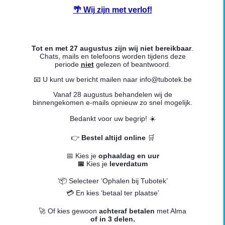
🌴 Wij zijn met verlof!
Tot en met 27 augustus zijn wij niet bereikbaar
.
Chats, mails en telefoons worden tijdens deze
periode
niet
gelezen of beantwoord.
📧 U kunt uw bericht mailen naar info@tubotek.be
Vanaf 28 augustus behandelen wij de
binnengekomen e-mails opnieuw zo snel mogelijk.
Bedankt voor uw begrip! ☀️
👉
Bestel altijd online
🛒
📅 Kies je
ophaaldag en uur
📅
Kies je
leverdatum
’📦 Selecteer ‘Ophalen bij Tubotek’
💳 En kies ‘betaal ter plaatse’
🚀 Of kies gewoon
a
chteraf betalen
met Alma
of in 3 delen.