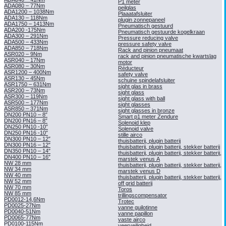
P1 meter
ADA080 – 77Nm
peilglas
ADA1200 – 1038Nm
Plaaatafsluiter
ADA130 – 118Nm
plugin zonnepaneel
ADA1750 – 1413Nm
Pneumatisch gestuurd
ADA200 -175Nm
Pneumatisch gestuurde kogelkraan
ADA300 – 291Nm
Pressure reducing valve
ADA500 – 433Nm
pressure safety valve
ADA850 – 718Nm
Rack and pinion pneumaat
ASR020 – 9Nm
rack and pinion pneumatische kwartslag
ASR040 – 17Nm
motor
ASR080 – 30Nm
Réducteur
ASR1200 – 400Nm
safety valve
ASR130 – 45Nm
schuine spindelafsluiter
ASR1750 – 631Nm
sight glas in brass
ASR200 – 73Nm
sight glass
ASR300 – 119Nm
sight glass with ball
ASR500 – 177Nm
sight glasses
ASR850 – 371Nm
sight glasses in bronze
DN200 PN10 – 8″
Smart p1 meter Zendure
DN200 PN16 – 8″
Solenoid klep
DN250 PN10 -10″
Solenoid valve
DN250 PN16 -10″
stille airco
DN300 PN10 – 12″
thuisbatterij, plugin batterij
DN300 PN16 – 12″
thuisbatterij, plugin batterij, stekker batterij
DN350 PN10 – 14″
thuisbatterij, plugin batterij, stekker batterij,
DN400 PN10 – 16″
marstek venus A
NW 28 mm
thuisbatterij, plugin batterij, stekker batterij,
NW 34 mm
marstek venus D
NW 40 mm
thuisbatterij, plugin batterij, stekker batterij,
NW 52 mm
off grid batterij
NW 70 mm
Toros
NW 85 mm
trillingscompensator
PD0012-14,6Nm
Trotec
PD0025-27Nm
vanne guilotinne
PD0040-51Nm
vanne papillon
PD0065-77Nm
vaste airco
PD0100-115Nm
veerveiligheid