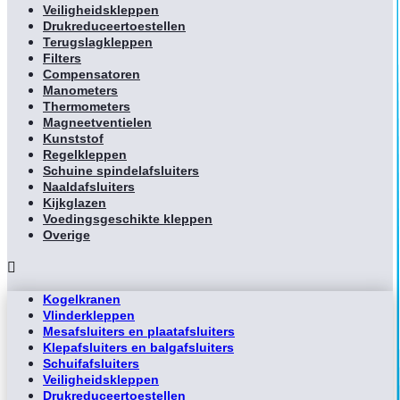
Veiligheidskleppen
Drukreduceertoestellen
Terugslagkleppen
Filters
Compensatoren
Manometers
Thermometers
Magneetventielen
Kunststof
Regelkleppen
Schuine spindelafsluiters
Naaldafsluiters
Kijkglazen
Voedingsgeschikte kleppen
Overige
Kogelkranen
Vlinderkleppen
Mesafsluiters en plaatafsluiters
Klepafsluiters en balgafsluiters
Schuifafsluiters
Veiligheidskleppen
Drukreduceertoestellen