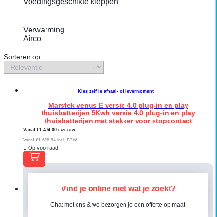
Voedingsgeschikte kleppen
Verwarming
Airco
Sorteren op:
Kies zelf je afhaal- of levermoment
Marstek venus E versie 4.0 plug-in en play
thuisbatterijen 5Kwh versie 4.0 plug-in en play
thuisbatterijen met stekker voor stopcontact
Vanaf
€
1.404,00
Excl. BTW
Vanaf
€
1.698,84
incl. BTW
Op voorraad
Vind je online niet wat je zoekt?
Chat met ons & we bezorgen je een offerte op maat.