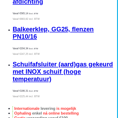
afdichting
Vanaf
€
565,14
Excl. BTW
Vanaf
€
683,82
incl. BTW
Balkeerklep, GG25, flenzen
PN10/16
Vanaf
€
204,34
Excl. BTW
Vanaf
€
247,25
incl. BTW
Schuifafsluiter (aard)gas gekeurd
met INOX schuif (hoge
temperatuur)
Vanaf
€
186,31
Excl. BTW
Vanaf
€
225,44
incl. BTW
Internationale
levering
is mogelijk
Ophaling
enkel
ná online bestelling
Gratis
verzending vanaf €100