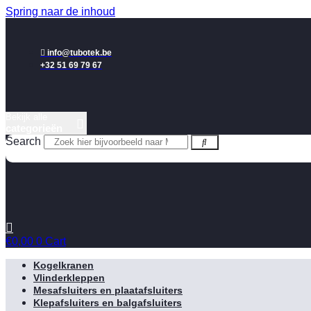
Spring naar de inhoud
info@tubotek.be
+32 51 69 79 67
Bekijk alle
categorieën
Search
€
0,00
0
Cart
Kogelkranen
Vlinderkleppen
Mesafsluiters en plaatafsluiters
Klepafsluiters en balgafsluiters