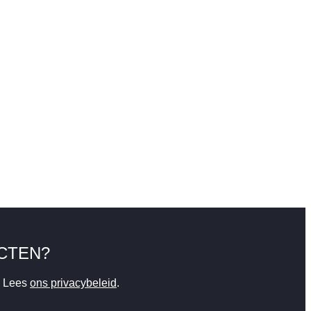
CTEN?
. Lees
ons privacybeleid
.