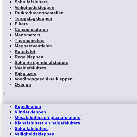
Schuifafsluiters
Veiligheidskleppen
Drukreduceertoestellen
Terugslagkleppen
Filters
Compensatoren
Manometers
Thermometers
Magneetventielen
Kunststof
Regelkleppen
Schuine spindelafsluiters
Naaldafsluiters
Kijkglazen
Voedingsgeschikte kleppen
Overige
Kogelkranen
Vlinderkleppen
Mesafsluiters en plaatafsluiters
Klepafsluiters en balgafsluiters
Schuifafsluiters
Veiligheidskleppen