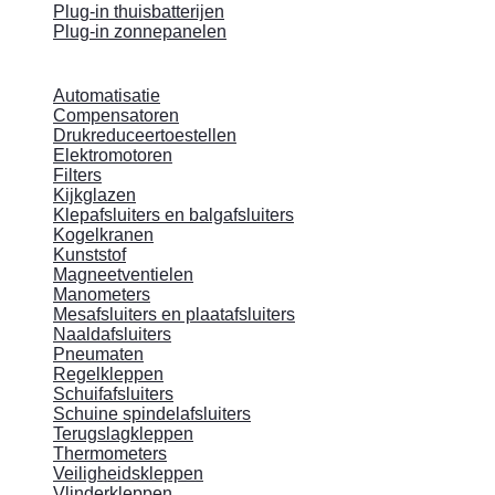
Plug-in thuisbatterijen
Plug-in zonnepanelen
Automatisatie
Compensatoren
Drukreduceertoestellen
Elektromotoren
Filters
Kijkglazen
Klepafsluiters en balgafsluiters
Kogelkranen
Kunststof
Magneetventielen
Manometers
Mesafsluiters en plaatafsluiters
Naaldafsluiters
Pneumaten
Regelkleppen
Schuifafsluiters
Schuine spindelafsluiters
Terugslagkleppen
Thermometers
Veiligheidskleppen
Vlinderkleppen