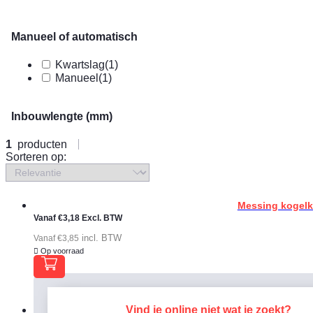
Manueel of automatisch
Kwartslag
(1)
Manueel
(1)
Inbouwlengte (mm)
1
producten
Sorteren op:
Messing kogelkr
Vanaf
€
3,18
Excl. BTW
incl. BTW
Vanaf
€
3,85
Op voorraad
Vind je online niet wat je zoekt?