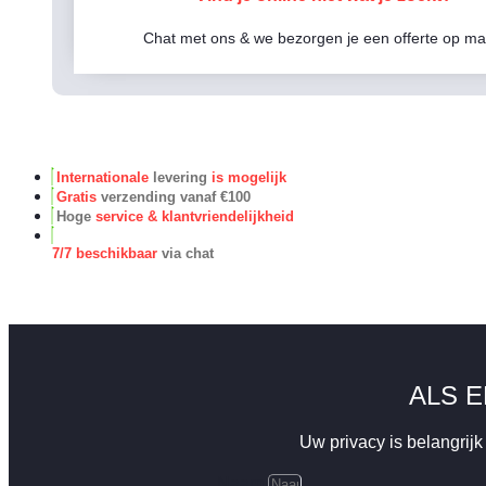
Chat met ons & we bezorgen je een offerte op ma
Internationale
levering
is mogelijk
Gratis
verzending vanaf €100
Hoge
service & klantvriendelijkheid
7/7 beschikbaar
via chat
ALS 
Uw privacy is belangrij
Naam