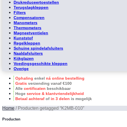
Drukreduceertoestellen
Terugslagkleppen
Filters
Compensatoren
Manometers
Thermometers
Magneetventielen
Kunststof
Regelkleppen
Schuine spindelafsluiters
Naaldafsluiters
Kijkglazen
Voedingsgeschikte kleppen
Overige
Ophaling
enkel
ná online bestelling
Gratis
verzending vanaf €100
Alle
certificaten
beschikbaar
Hoge
service & klantvriendelijkheid
Betaal achteraf
of
in 3 delen
is mogelijk
Home
/
Producten getagged “K2MB-010”
Producten